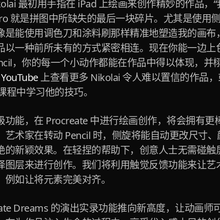
olai 最初用手指在 iPad 上绘画来创作精妙的作品，
ncil Pro 就是拼图中所缺失的最后一块碎片。尤其是使
像是能使用调色刀和涂料刷那样精准地塑造我的画布
品以一种前所未有的方式紧密相连。现在你能一边上
e Pencil，你的每一个小动作都能在作品中得以体现，
在
YouTube
上查看更多 Nikolai 令人难以置信的作
课程中学习他的技巧。
功能，在 Procreate 中进行绘画创作，将会拥有
艺术家在转动 Pencil 时，侧旋将能自动更改尺寸
绝的新颖效果。在轻捏的帮助下，创意人士无需碰触
择图层来进行创作。我们将利用触觉反馈功能来让艺
，例如让将元素完美对齐。
reate Dreams 的演出实录功能推向新高度，让动画