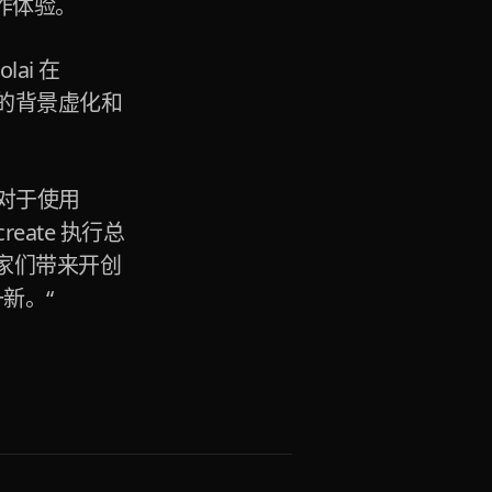
作体验。
ai 在
出逼真的背景虚化和
后，对于使用
eate 执行总
为艺术家们带来开创
一新。“