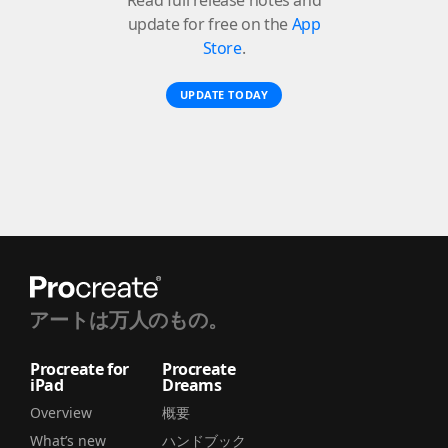
update for free on the
App
Store
.
UPDATE TODAY
アートは万人のもの。
Procreate for
Procreate
iPad
Dreams
Overview
概要
What’s new
ハンドブック