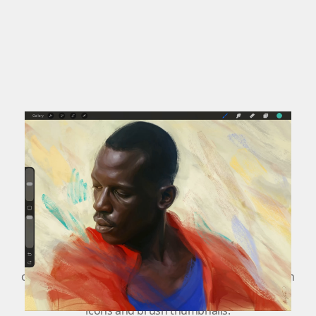
Paints
Markers
Pens
Brushes.
Brushes. Sorted.
You can now build your own custom brush libraries.
Fill them with the brushes you need for your project
or workflow. Finding the perfect brush is quicker than
ever with brush search and customisable brush set
icons and brush thumbnails.