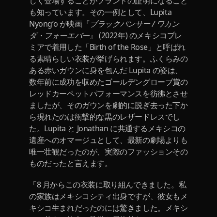
しく登場することがブランドの証明になること
も知っています。その一例として、Lupita
Nyong’o が映画『
ブラックパンサー / ワカン
ダ・フォーエバー
』 (2022年) のメキシコプレ
ミアで着用した「Birth of the Rose」と呼ばれ
る素晴らしい衣装が挙げられます。ふくらみの
ある赤いガウンに身を包んだ Lupita の姿は、
数年前に成功を収めたゴールデングローブ賞の
レッドカーペットパフォーマンスを彷彿とさせ
ましたが、そのガウンを劇的に脱ぎ去った下か
ら現れたのは衝撃的な黒のレザードレスでし
た。Lupita と Jonathan に共通するメキシコの
遺産へのオマージュとして、最新の劇場よりも
唯一壮観だったのが、実際のファッションその
ものだったと言えます。
「8 月からこの衣装に取り組んできました。私
の家族はメキシコシティ出身ですが、彼女もメ
キシコ生まれだったのには驚きました。メキシ