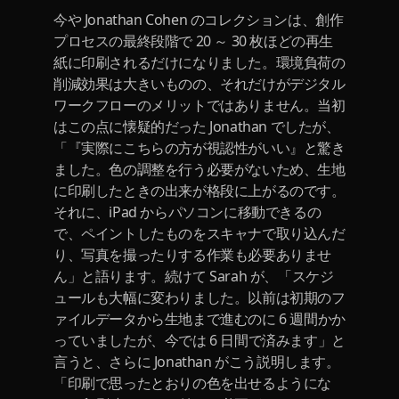
今や Jonathan Cohen のコレクションは、創作
プロセスの最終段階で 20 ～ 30 枚ほどの再生
紙に印刷されるだけになりました。環境負荷の
削減効果は大きいものの、それだけがデジタル
ワークフローのメリットではありません。当初
はこの点に懐疑的だった Jonathan でしたが、
「『実際にこちらの方が視認性がいい』と驚き
ました。色の調整を行う必要がないため、生地
に印刷したときの出来が格段に上がるのです。
それに、iPad からパソコンに移動できるの
で、ペイントしたものをスキャナで取り込んだ
り、写真を撮ったりする作業も必要ありませ
ん」と語ります。続けて Sarah が、「スケジ
ュールも大幅に変わりました。以前は初期のフ
ァイルデータから生地まで進むのに 6 週間かか
っていましたが、今では 6 日間で済みます」と
言うと、さらに Jonathan がこう説明します。
「印刷で思ったとおりの色を出せるようにな