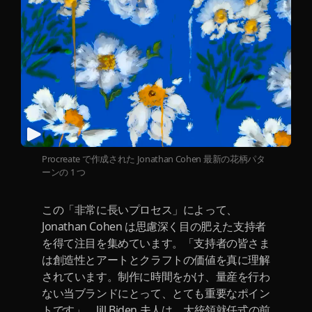
Procreate で作成された Jonathan Cohen 最新の花柄パタ
ーンの 1 つ
この「非常に長いプロセス」によって、
Jonathan Cohen は思慮深く目の肥えた支持者
を得て注目を集めています。「支持者の皆さま
は創造性とアートとクラフトの価値を真に理解
されています。制作に時間をかけ、量産を行わ
ない当ブランドにとって、とても重要なポイン
トです」。Jill Biden 夫人は、大統領就任式の前