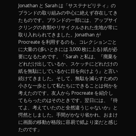
Jonathan と Sarah は「サステナビリティ」の
ブランドの取り組みの中心に絶えず存在してき
たものです。ブランドの一部には、アップサイ
クリングの衣類やリサイクルされた生地が常に
取り入れられてきました。Jonathan が
Procreate を利用するのも、コレクションごと
に大量の (多いときには 3,000 枚に上る) 紙が必
要になるためです。「Sarah と私は、『廃棄を
どれだけ出しているか、スケッチにどれだけの
紙を無駄にしているかに目を向けよう』と言い
続けてきました。そして、無駄を減らすための
小さな一歩として私たちにできることは何かを
考えたのです。友人から Procreate を紹介し
てもらったのはそのときです。翌日には、『待
てよ、考えていたのと全然違うじゃないか』と
愕然としました。手間がかなり省かれ、おまけ
に画面の移動が格段に容易で紙より楽だと感じ
たのです」