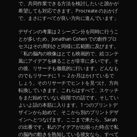
で、共同作業できる方法を検討したいと誰かが
希望しても対応できます。Procreate のおかげ
で、まさにすべてが良い方向に進んでいます」
デザインの考案は 2 シーズン分を同時に行うこ
とが多いため、Jonathan Cohen での創作プロ
セスはその周到さと同様に広範囲に及びます。
「私の脳内の映像はとても映画的で、絵コンテ
風にアイデアを練ることが非常に多いです。そ
の後、リサーチも徹底的に行います。どんなも
のでもリサーチに 1 ～ 2 か月はかけているで
しょう。そのリサーチでヒントを見つけ、方向
転換していきます。これらはすべて、スケッチ
をまだ始めていない段階での話です。そしてい
よいよ話の本筋に入ります。1 つのプリントデ
ザインから始めて、そこから別のプリントデザ
インへとつなげます。ここまで来たら、Sarah
の出番です。私のアイデアが出揃った時点で私
の脳内の動きを熟知している彼女なら、すべて