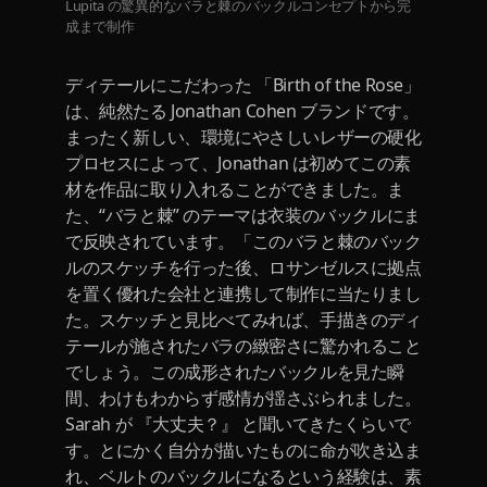
Lupita の驚異的なバラと棘のバックルコンセプトから完
成まで制作
ディテールにこだわった 「Birth of the Rose」
は、純然たる Jonathan Cohen ブランドです。
まったく新しい、環境にやさしいレザーの硬化
プロセスによって、Jonathan は初めてこの素
材を作品に取り入れることができました。ま
た、“バラと棘” のテーマは衣装のバックルにま
で反映されています。「このバラと棘のバック
ルのスケッチを行った後、ロサンゼルスに拠点
を置く優れた会社と連携して制作に当たりまし
た。スケッチと見比べてみれば、手描きのディ
テールが施されたバラの緻密さに驚かれること
でしょう。この成形されたバックルを見た瞬
間、わけもわからず感情が揺さぶられました。
Sarah が 『大丈夫？』 と聞いてきたくらいで
す。とにかく自分が描いたものに命が吹き込ま
れ、ベルトのバックルになるという経験は、素