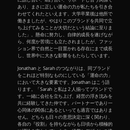
あり、まさに正しい運命の力が私たちを引き合
わせてくれたといえます。大学卒業後は他所で
働きましたが、やはりこのブランドを共同で立
ち上げてみることが大切だという結論に至りま
した」。懸命に努力し、自律的成長を遂げなが
ら、何度か苦境にも立たされましたが、ファッ
ション界で自然と一目置かれる存在にまで成長
し、世界中に大きな影響をもたらしています。
Jonathan と Sarah のつながりは、同ブランド
をこれほど特別なものにしている「運命の力」
において大きな要素です。Jonathan はこう語
ります。「Sarah と私は 2 人揃ってブランドで
す。一緒に会社を立ち上げ、経営の浮き沈みを
共に経験してきた仲です。パートナーであり一
心同体の関係にあるといっても過言ではありま
せん。どちらも日々の意思決定に深く関わり、
各自の『役割』を持ちながらも日頃から積極的